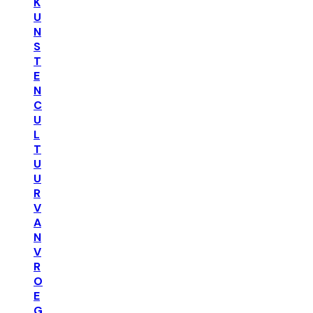
K
U
N
S
T
E
N
C
U
L
T
U
U
R
V
A
N
V
R
O
E
G