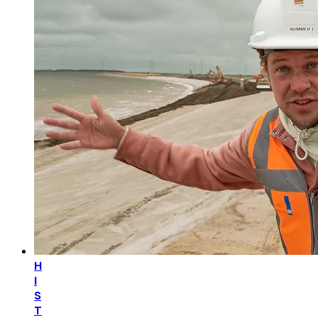
H
I
S
T