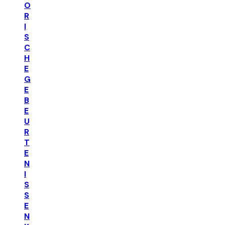
O
R
I
S
C
H
E
G
E
B
E
U
R
T
E
N
I
S
S
E
N