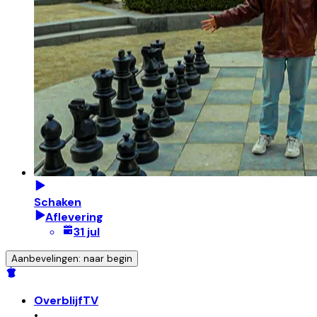
Schaken
Aflevering
31 jul
Aanbevelingen: naar begin
OverblijfTV
•