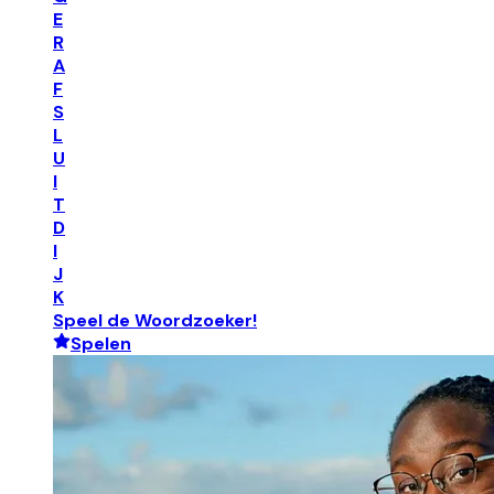
E
R
A
F
S
L
U
I
T
D
I
J
K
Speel de Woordzoeker!
Spelen