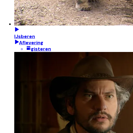
IJsberen
Aflevering
gisteren