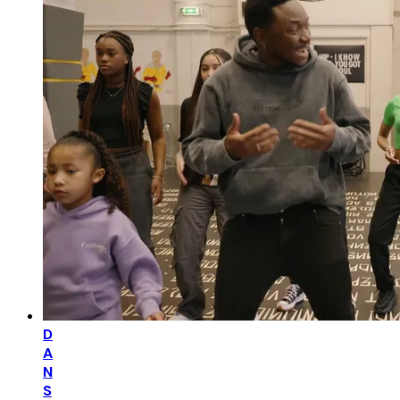
D
A
N
S