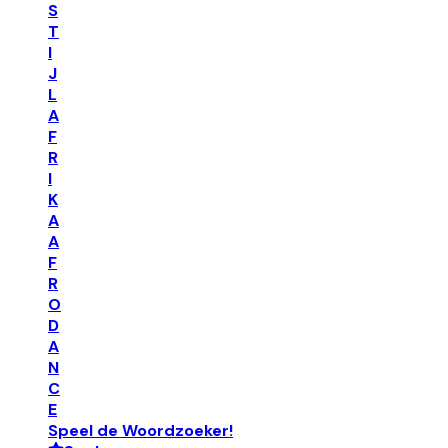
S
T
I
J
L
A
F
R
I
K
A
A
F
R
O
D
A
N
C
E
Speel de Woordzoeker!