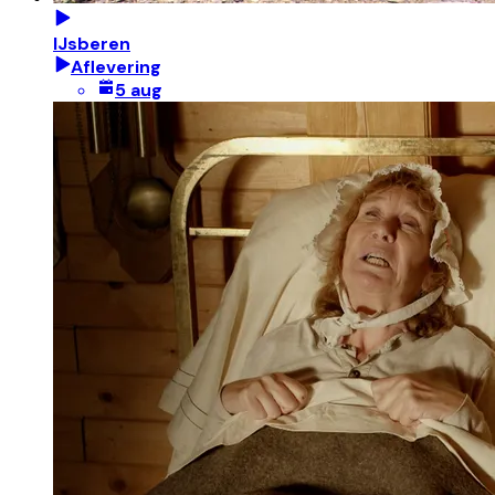
IJsberen
Aflevering
5 aug