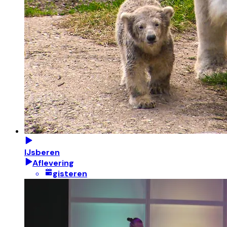
IJsberen
Aflevering
gisteren