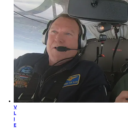
V
L
I
E