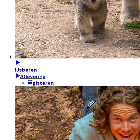
IJsberen
Aflevering
gisteren