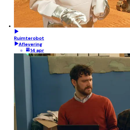
Ruimterobot
Aflevering
14 apr