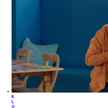
K
L
O