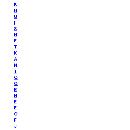
K
H
U
I
S
H
E
T
K
A
N
T
O
O
R
N
E
E
O
F
J