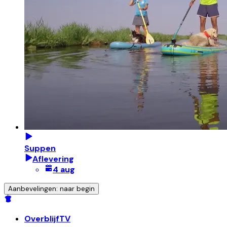
Suppen
Aflevering
4 aug
Aanbevelingen: naar begin
OverblijfTV