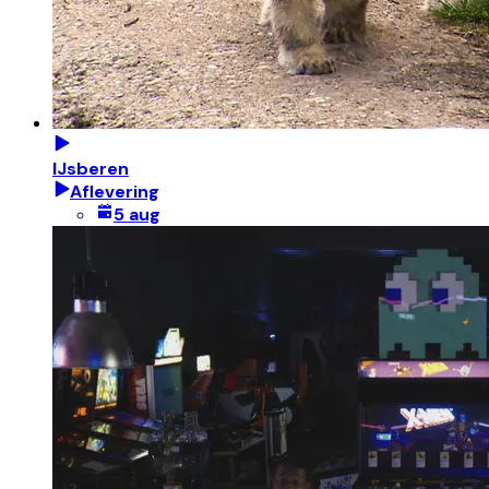
IJsberen
Aflevering
5 aug