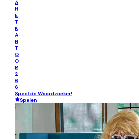
A
H
E
T
K
A
N
T
O
O
R
2
6
6
Speel de Woordzoeker!
Spelen