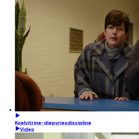
Koelvitrine-diepvriesdiscipline
Video