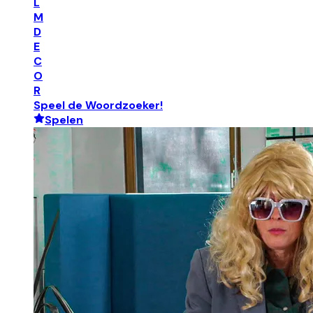
L
M
D
E
C
O
R
Speel de Woordzoeker!
Spelen