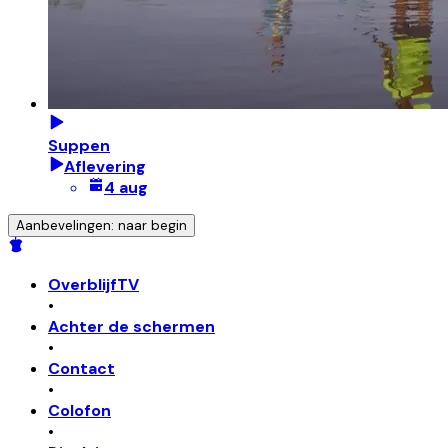
Suppen
Aflevering
4 aug
Aanbevelingen: naar begin
OverblijfTV
•
Achter de schermen
•
Contact
•
Colofon
•