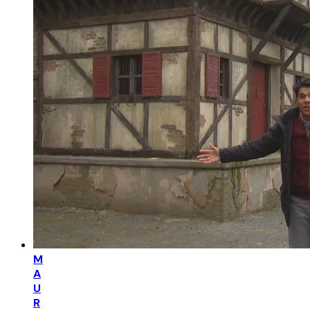
M
A
U
R