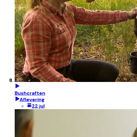
Bushcraften
Aflevering
22 jul