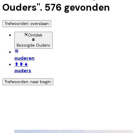
Ouders
".
576
gevonden
Trefwoorden: overslaan
Ontdek
Bezorgde Ouders
ouderen
👨‍👩‍👧
ouders
Trefwoorden: naar begin
Ontdek nog meer!
Klik op het trefwoord voor meer onderwerpen