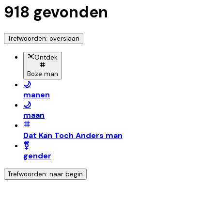
918
gevonden
Trefwoorden: overslaan
Ontdek
Boze man
🌙
manen
🌙
maan
Dat Kan Toch Anders man
⚧️
gender
Trefwoorden: naar begin
Ontdek nog meer!
Klik op het trefwoord voor meer onderwerpen