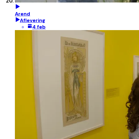
Arend
Aflevering
4 feb