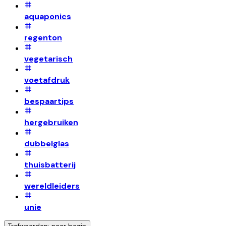
aquaponics
regenton
vegetarisch
voetafdruk
bespaartips
hergebruiken
dubbelglas
thuisbatterij
wereldleiders
unie