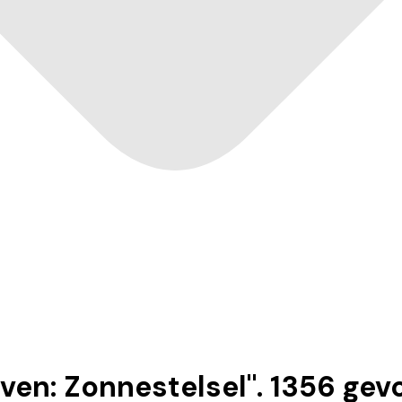
ven: Zonnestelsel
".
1356
gev