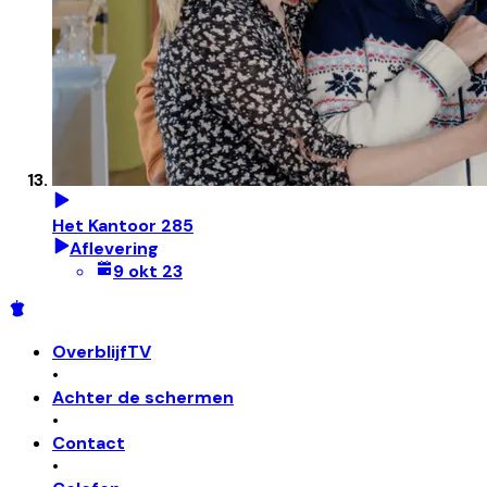
Het Kantoor 285
Aflevering
9 okt 23
OverblijfTV
•
Achter de schermen
•
Contact
•