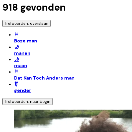
918
gevonden
Trefwoorden: overslaan
Boze man
🌙
manen
🌙
maan
Dat Kan Toch Anders man
⚧️
gender
Trefwoorden: naar begin