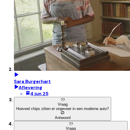
Sara Burgerhart
Aflevering
4 jun 25
?
?
Vraag
Hoeveel chips zitten er ongeveer in een moderne auto?
Antwoord
?
?
Vraag