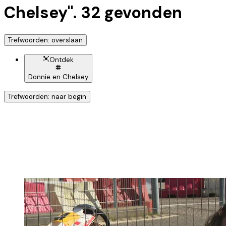
Chelsey
".
32
gevonden
Trefwoorden: overslaan
Ontdek
Donnie en Chelsey
Trefwoorden: naar begin
Ontdek nog meer!
Klik op het trefwoord voor meer onderwerpen