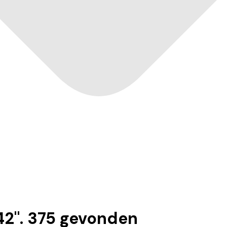
42
".
375
gevonden