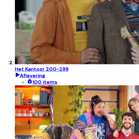
Het Kantoor 200-299
Aflevering
100 items