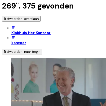
269
".
375
gevonden
Trefwoorden: overslaan
Klokhuis Het Kantoor
kantoor
Trefwoorden: naar begin