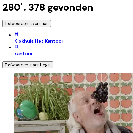
280
".
378
gevonden
Trefwoorden: overslaan
Klokhuis Het Kantoor
kantoor
Trefwoorden: naar begin