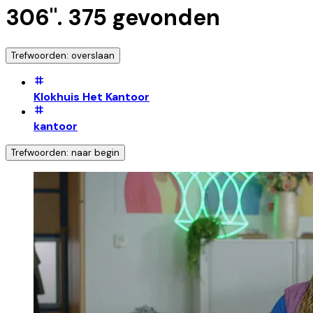
306
".
375
gevonden
Trefwoorden: overslaan
Klokhuis Het Kantoor
kantoor
Trefwoorden: naar begin