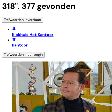
318
".
377
gevonden
Trefwoorden: overslaan
Klokhuis Het Kantoor
kantoor
Trefwoorden: naar begin