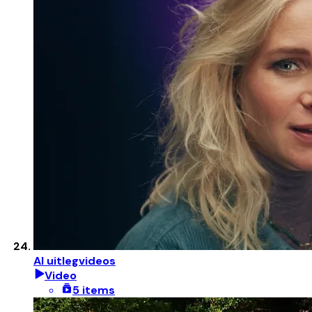
AI uitlegvideos
Video
5 items