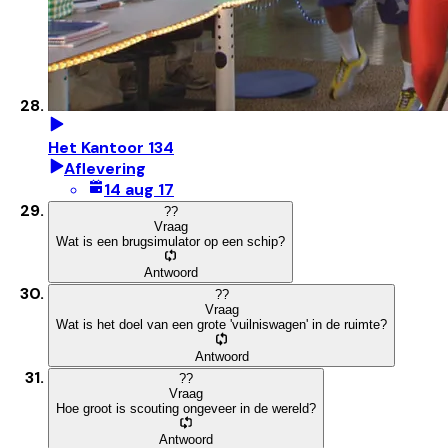
Het Kantoor 134
Aflevering
14 aug 17
?
?
Vraag
Wat is een brugsimulator op een schip?
Antwoord
?
?
Vraag
Wat is het doel van een grote 'vuilniswagen' in de ruimte?
Antwoord
?
?
Vraag
Hoe groot is scouting ongeveer in de wereld?
Antwoord