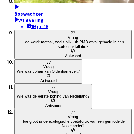
Boswachter
Aflevering
19 jul 16
?
?
Vraag
Hoe wordt metaal, zoals blik, uit PMD-afval gehaald in een
sorteerinstallatie?
Antwoord
?
?
Vraag
Wie was Johan van Oldenbarnevelt?
Antwoord
?
?
Vraag
Wie was de eerste koning van Nederland?
Antwoord
?
?
Vraag
Hoe groot is de ecologische voetafdruk van een gemiddelde
Nederlander?