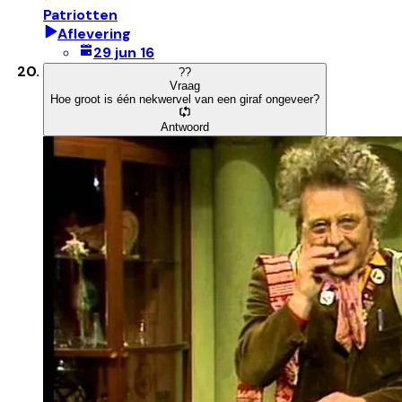
Patriotten
Aflevering
29 jun 16
?
?
Vraag
Hoe groot is één nekwervel van een giraf ongeveer?
Antwoord