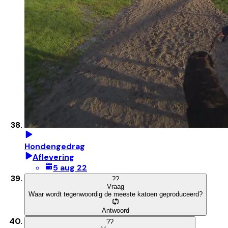
Hondengedrag
Aflevering
5 aug 22
?
?
Vraag
Waar wordt tegenwoordig de meeste katoen geproduceerd?
Antwoord
?
?