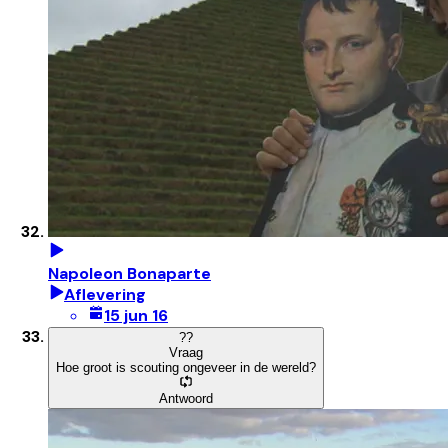
Napoleon Bonaparte
Aflevering
15 jun 16
?
?
Vraag
Hoe groot is scouting ongeveer in de wereld?
Antwoord