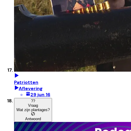
Patriotten
Aflevering
29 jun 16
?
?
Vraag
Wat zijn plantages?
Antwoord