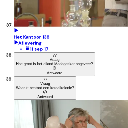
Het Kantoor 138
Aflevering
11 sep 17
?
?
Vraag
Hoe groot is het eiland Madagaskar ongeveer?
Antwoord
?
?
Vraag
Waaruit bestaat een koraalkolonie?
Antwoord