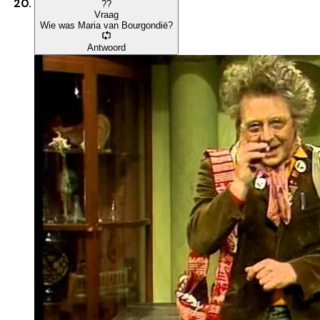
?
?
Vraag
Wie was Maria van Bourgondië?
Antwoord