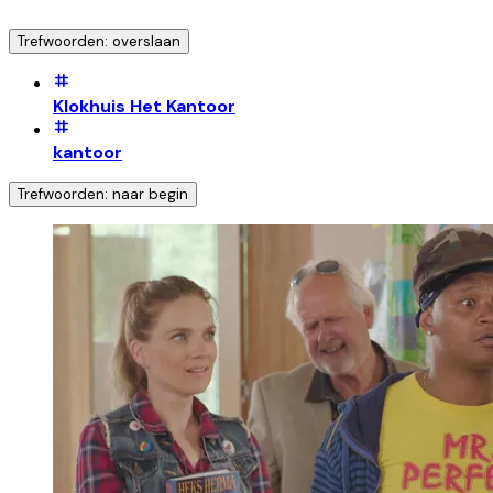
Trefwoorden: overslaan
Klokhuis Het Kantoor
kantoor
Trefwoorden: naar begin