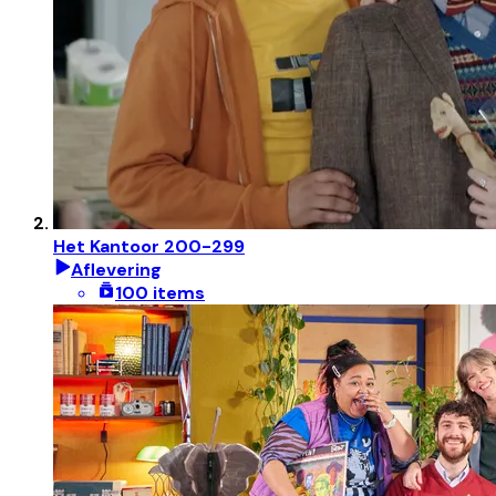
Het Kantoor 200-299
Aflevering
100 items