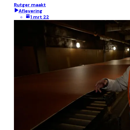
Rutger maakt
Aflevering
1 mrt 22