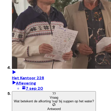
Het Kantoor 228
Aflevering
7 sep 20
?
?
Vraag
Wat betekent de afkorting 'sup' bij suppen op het water?
Antwoord