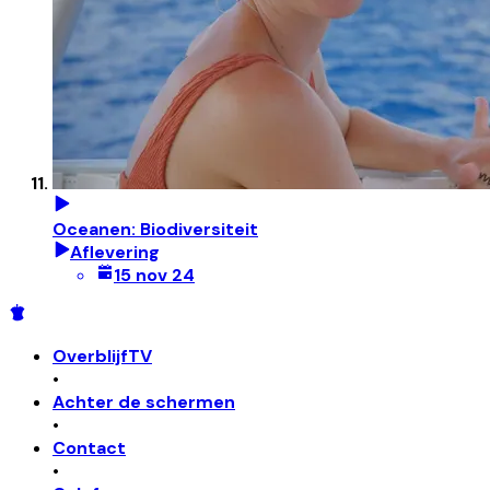
Oceanen: Biodiversiteit
Aflevering
15 nov 24
OverblijfTV
•
Achter de schermen
•
Contact
•