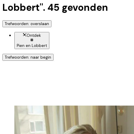
Lobbert
".
45
gevonden
Trefwoorden: overslaan
Ontdek
Pien en Lobbert
Trefwoorden: naar begin
Ontdek nog meer!
Klik op het trefwoord voor meer onderwerpen