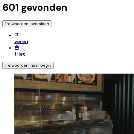
601
gevonden
Trefwoorden: overslaan
veren
🍟
friet
Trefwoorden: naar begin