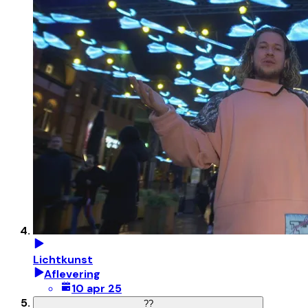
Lichtkunst
Aflevering
10 apr 25
?
?