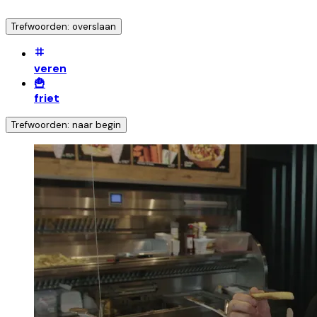
Trefwoorden: overslaan
veren
🍟
friet
Trefwoorden: naar begin