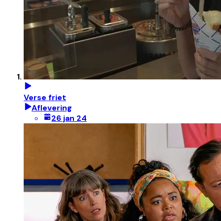
Verse friet
Aflevering
26 jan 24