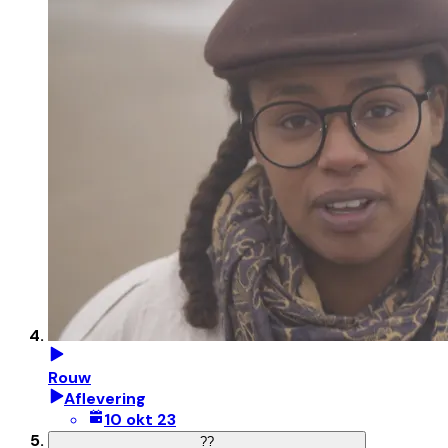
Rouw
Aflevering
10 okt 23
?
?