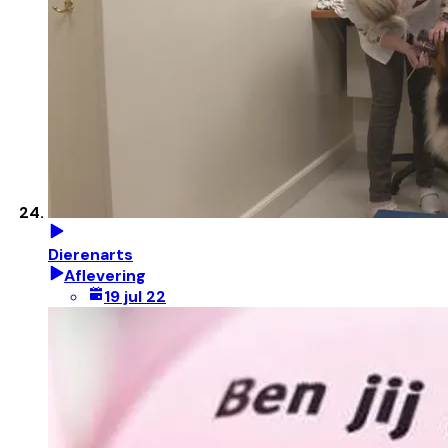
Dierenarts
Aflevering
19 jul 22