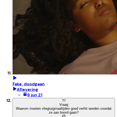
Fake: doodgaan
Aflevering
9 jun 21
?
?
Vraag
Waarom moeten vliegtuigmaaltijden goed verhit worden voordat
ze aan boord gaan?