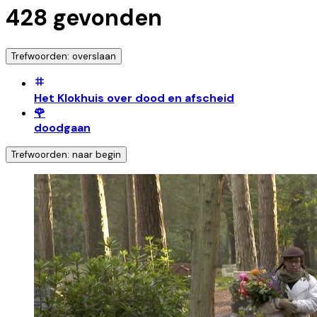
428
gevonden
Trefwoorden: overslaan
Het Klokhuis over dood en afscheid
🌹
doodgaan
Trefwoorden: naar begin