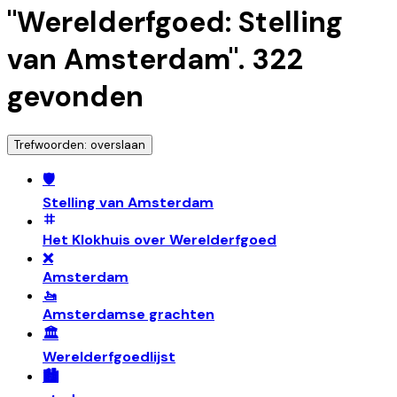
"
Werelderfgoed: Stelling
van Amsterdam
".
322
gevonden
Trefwoorden: overslaan
🛡️
Stelling van Amsterdam
Het Klokhuis over Werelderfgoed
❌
Amsterdam
🚤
Amsterdamse grachten
🏛️
Werelderfgoedlijst
🏙️