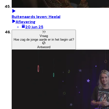
Buitenaards leven: Heelal
Aflevering
20 jun 25
?
?
Vraag
Hoe zag de jonge aarde er in het begin uit?
Antwoord