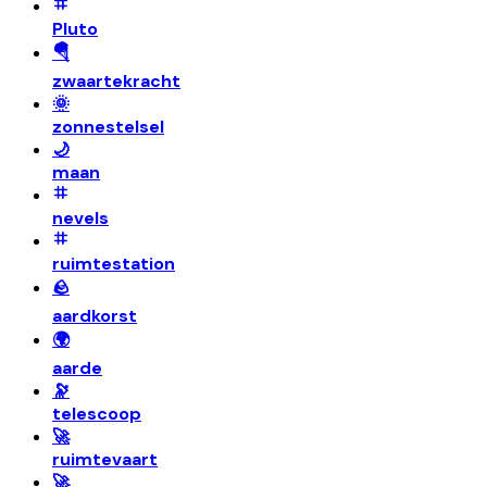
Pluto
🪂
zwaartekracht
🌞
zonnestelsel
🌙
maan
nevels
ruimtestation
🪨
aardkorst
🌍
aarde
🔭
telescoop
🚀
ruimtevaart
🚀