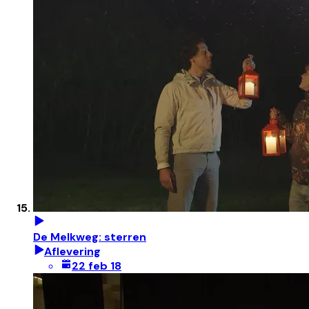
De Melkweg: sterren
Aflevering
22 feb 18