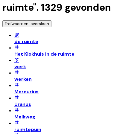
ruimte
".
1329
gevonden
Trefwoorden: overslaan
🌌
de ruimte
Het Klokhuis in de ruimte
👔
werk
werken
Mercurius
Uranus
Melkweg
ruimtepuin