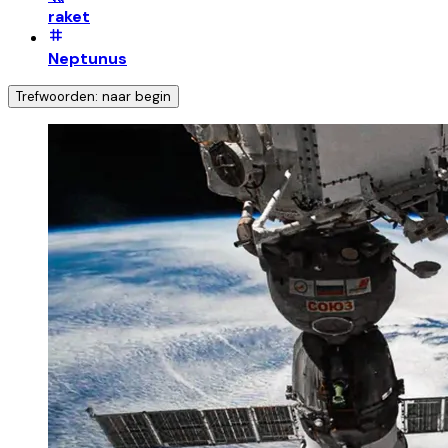
raket
Neptunus
Trefwoorden: naar begin