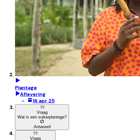
Plantage
Aflevering
16 apr 25
?
?
Vraag
Wat is een suikerplantage?
Antwoord
?
?
Vraag