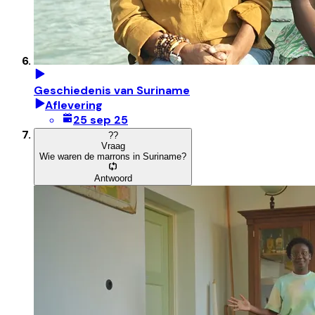
Geschiedenis van Suriname
Aflevering
25 sep 25
?
?
Vraag
Wie waren de marrons in Suriname?
Antwoord