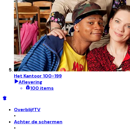
Het Kantoor 100-199
Aflevering
100 items
OverblijfTV
•
Achter de schermen
•