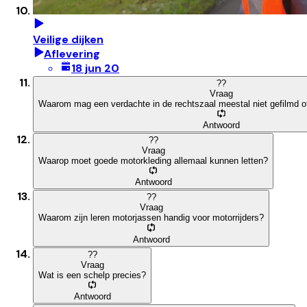
Veilige dijken
Aflevering
18 jun 20
?
?
Vraag
Waarom mag een verdachte in de rechtszaal meestal niet gefilmd o
Antwoord
?
?
Vraag
Waarop moet goede motorkleding allemaal kunnen letten?
Antwoord
?
?
Vraag
Waarom zijn leren motorjassen handig voor motorrijders?
Antwoord
?
?
Vraag
Wat is een schelp precies?
Antwoord