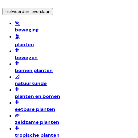
Trefwoorden: overslaan
🏃
beweging
🪴
planten
bewegen
bomen planten
📐
natuurkunde
planten en bomen
eetbare planten
🌱
zeldzame planten
tropische planten