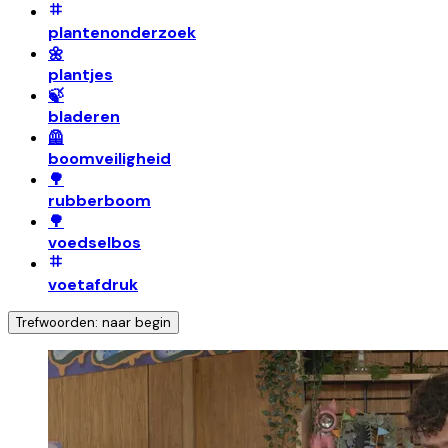
plantenonderzoek
🌼
plantjes
🍃
bladeren
🦺
boomveiligheid
🌳
rubberboom
🌳
voedselbos
voetafdruk
Trefwoorden: naar begin