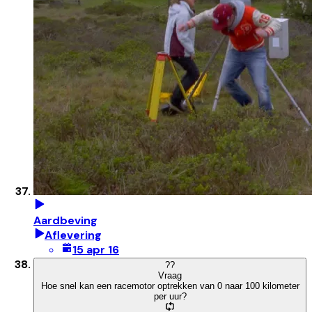
Aardbeving
Aflevering
15 apr 16
?
?
Vraag
Hoe snel kan een racemotor optrekken van 0 naar 100 kilometer
per uur?