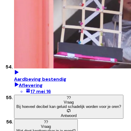
Aardbeving bestendig
Aflevering
17 mei 16
?
?
Vraag
Bij hoeveel decibel kan geluid schadelijk worden voor je oren?
Antwoord
?
?
Vraag
Wat doet knettersuiker in je mond?