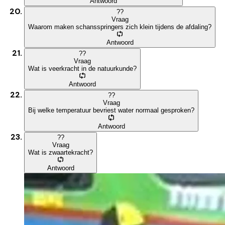
Antwoord
?
?
Vraag
Waarom maken schansspringers zich klein tijdens de afdaling?
Antwoord
?
?
Vraag
Wat is veerkracht in de natuurkunde?
Antwoord
?
?
Vraag
Bij welke temperatuur bevriest water normaal gesproken?
Antwoord
?
?
Vraag
Wat is zwaartekracht?
Antwoord