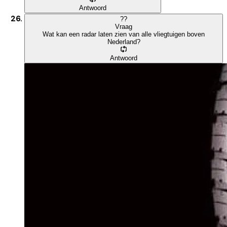
Antwoord
?
?
Vraag
Wat kan een radar laten zien van alle vliegtuigen boven
Nederland?
Antwoord