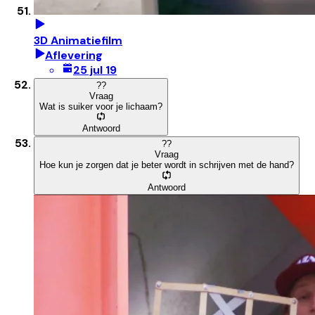
3D Animatiefilm
Aflevering
25 jul 19
?
?
Vraag
Wat is suiker voor je lichaam?
Antwoord
?
?
Vraag
Hoe kun je zorgen dat je beter wordt in schrijven met de hand?
Antwoord