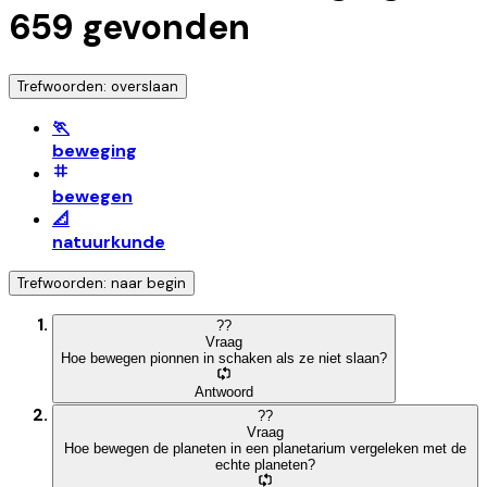
659
gevonden
Trefwoorden: overslaan
🏃
beweging
bewegen
📐
natuurkunde
Trefwoorden: naar begin
?
?
Vraag
Hoe bewegen pionnen in schaken als ze niet slaan?
Antwoord
?
?
Vraag
Hoe bewegen de planeten in een planetarium vergeleken met de
echte planeten?