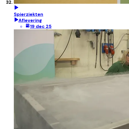
Spierziekten
Aflevering
19 dec 25