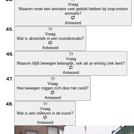
Vraag
Waarom moet een animator veel geduld hebben bij stop-motion
animatie?
Antwoord
?
?
Vraag
Wat is akoestiek in een muziekstudio?
Antwoord
?
?
Vraag
Waarom blijft bewegen belangrijk, ook als je ernstig ziek bent?
Antwoord
?
?
Vraag
Hoe bewegen roggen zich door het zand?
Antwoord
?
?
Vraag
Wat is een stilleven in de kunst?
Antwoord