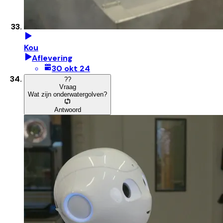
Kou
Aflevering
30 okt 24
?
?
Vraag
Wat zijn onderwatergolven?
Antwoord