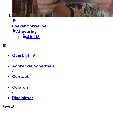
Boekenontwerper
Aflevering
4 jul 18
OverblijfTV
•
Achter de schermen
•
Contact
•
Colofon
•
Disclaimer