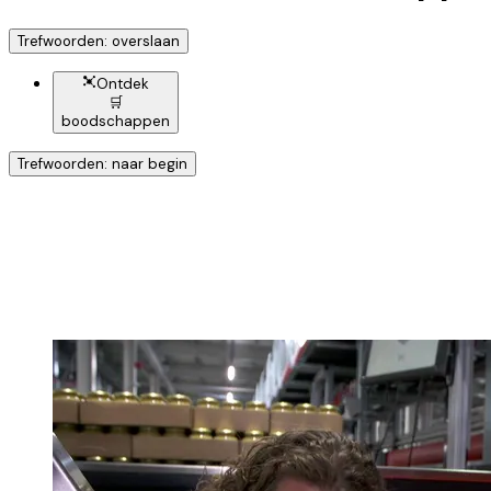
Trefwoorden: overslaan
Ontdek
🛒
boodschappen
Trefwoorden: naar begin
Ontdek nog meer!
Klik op het trefwoord voo