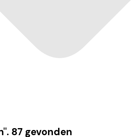
n
".
87
gevonden