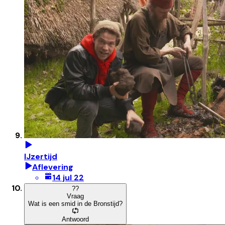
IJzertijd
Aflevering
14 jul 22
?
?
Vraag
Wat is een smid in de Bronstijd?
Antwoord