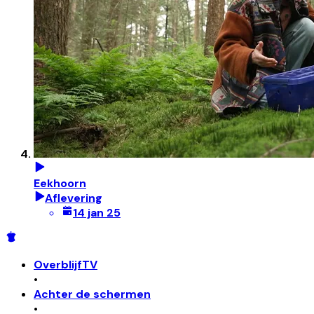
Eekhoorn
Aflevering
14 jan 25
OverblijfTV
•
Achter de schermen
•