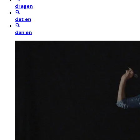
dragen
dat en
dan en