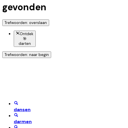
gevonden
Trefwoorden: overslaan
Ontdek
🎯
darten
Trefwoorden: naar begin
Ontdek nog meer!
Klik op het trefwoord voor meer onderwerpen
dansen
darmen