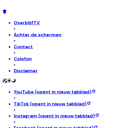
OverblijfTV
•
Achter de schermen
•
Contact
•
Colofon
•
Disclaimer
YouTube
(opent in nieuw tabblad)
•
TikTok
(opent in nieuw tabblad)
•
Instagram
(opent in nieuw tabblad)
•
Facebook
(opent in nieuw tabblad)