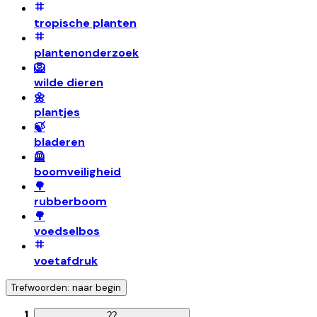
tropische planten
plantenonderzoek
🦁
wilde dieren
🌼
plantjes
🍃
bladeren
🦺
boomveiligheid
🌳
rubberboom
🌳
voedselbos
voetafdruk
Trefwoorden: naar begin
?
?