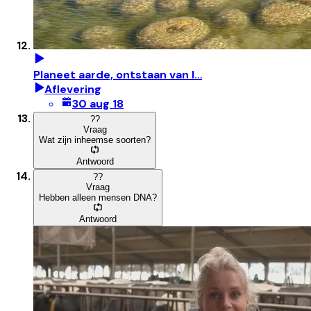
Planeet aarde, ontstaan van l…
Aflevering
30 aug 18
?
?
Vraag
Wat zijn inheemse soorten?
Antwoord
?
?
Vraag
Hebben alleen mensen DNA?
Antwoord