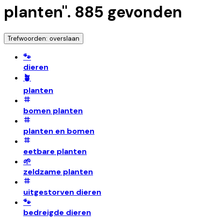
planten
".
885
gevonden
Trefwoorden: overslaan
🐾
dieren
🪴
planten
bomen planten
planten en bomen
eetbare planten
🌱
zeldzame planten
uitgestorven dieren
🐾
bedreigde dieren