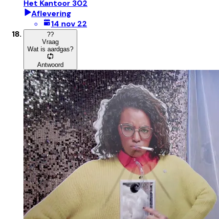
Het Kantoor 302
Aflevering
14 nov 22
?
?
Vraag
Wat is aardgas?
Antwoord