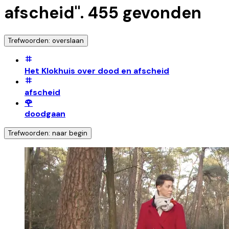
afscheid
".
455
gevonden
Trefwoorden: overslaan
Het Klokhuis over dood en afscheid
afscheid
🌹
doodgaan
Trefwoorden: naar begin