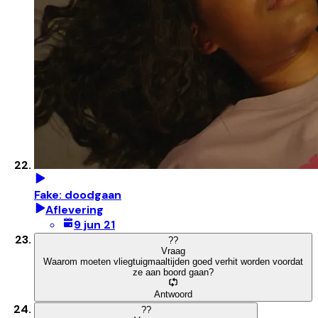
Fake: doodgaan
Aflevering
9 jun 21
?
?
Vraag
Waarom moeten vliegtuigmaaltijden goed verhit worden voordat
ze aan boord gaan?
Antwoord
?
?