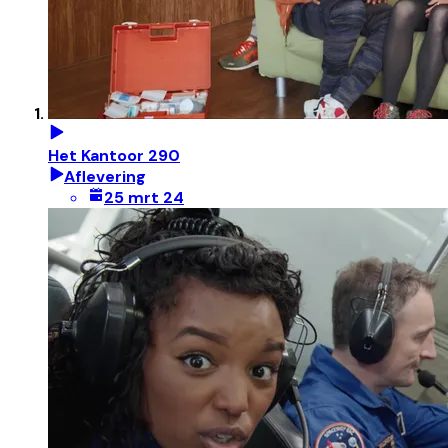
Het Kantoor 290
Aflevering
25 mrt 24