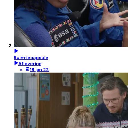
Ruimtecapsule
Aflevering
18 jan 22