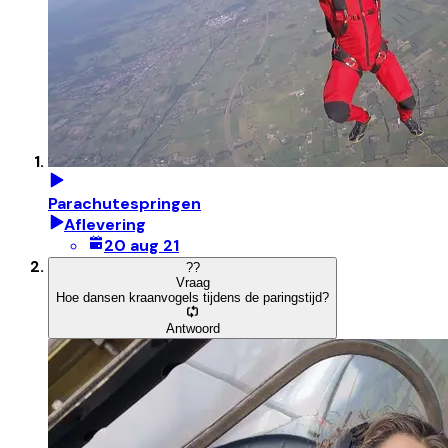
Parachutespringen
Aflevering
20 aug 21
?
?
Vraag
Hoe dansen kraanvogels tijdens de paringstijd?
Antwoord