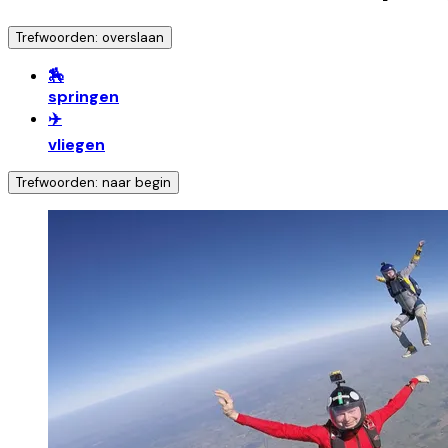
Trefwoorden: overslaan
🏇
springen
✈️
vliegen
Trefwoorden: naar begin