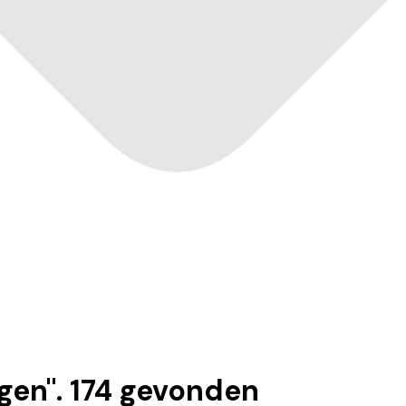
ngen
".
174
gevonden