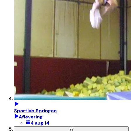
Sportlab Springen
Aflevering
4 aug 14
?
?