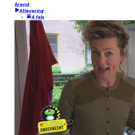
Arend
Aflevering
4 feb