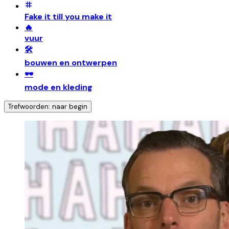
Fake it till you make it
🔥
vuur
🛠️
bouwen en ontwerpen
🕶️
mode en kleding
Trefwoorden: naar begin