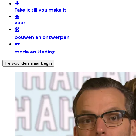
Fake it till you make it
🔥
vuur
🛠️
bouwen en ontwerpen
🕶️
mode en kleding
Trefwoorden: naar begin